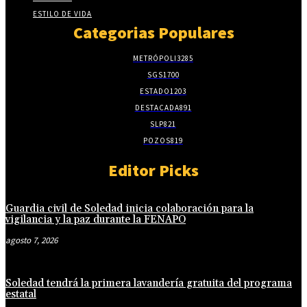
ESTILO DE VIDA
Categorias Populares
METRÓPOLI
3285
SGS
1700
ESTADO
1203
DESTACADA
891
SLP
821
POZOS
819
Editor Picks
Guardia civil de Soledad inicia colaboración para la
vigilancia y la paz durante la FENAPO
agosto 7, 2026
Soledad tendrá la primera lavandería gratuita del programa
estatal