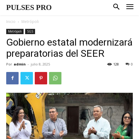
PULSES PRO
Inicio
Metrópoli
Metrópoli
SGS
Gobierno estatal modernizará
preparatorias del SEER
Por
admin
-
julio 8, 2025
128
0