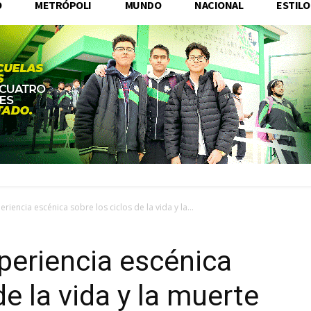
O
METRÓPOLI
MUNDO
NACIONAL
ESTILO
eriencia escénica sobre los ciclos de la vida y la...
xperiencia escénica
de la vida y la muerte