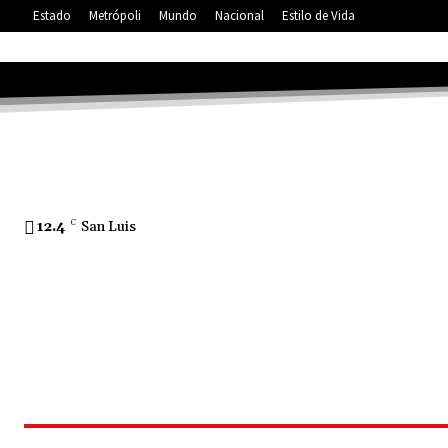
Estado
Metrópoli
Mundo
Nacional
Estilo de Vida
12.4
C
San Luis