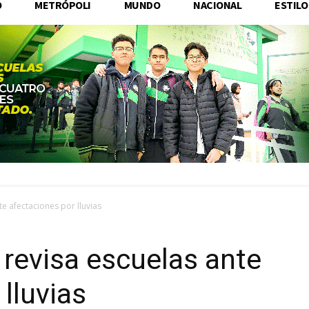
O
METRÓPOLI
MUNDO
NACIONAL
ESTILO
te afectaciones por lluvias
 revisa escuelas ante
lluvias