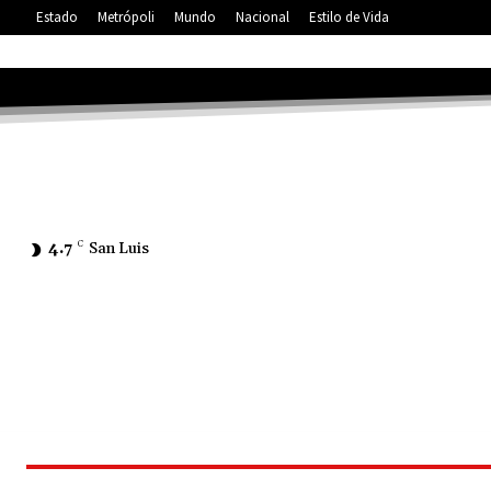
Estado
Metrópoli
Mundo
Nacional
Estilo de Vida
4.7
C
San Luis