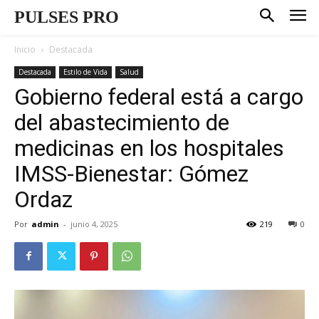
PULSES PRO
Inicio
Destacada
Destacada
Estilo de Vida
Salud
Gobierno federal está a cargo
del abastecimiento de
medicinas en los hospitales
IMSS-Bienestar: Gómez
Ordaz
Por
admin
-
junio 4, 2025
219
0