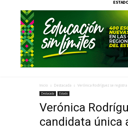
ESTAD
Inicio
Destacada
Verónica Rodríguez se registra 
Destacada
Estado
Verónica Rodrígu
candidata única a