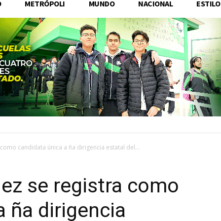
O
METRÓPOLI
MUNDO
NACIONAL
ESTILO
como candidata única a ña dirigencia estatal del...
ez se registra como
 ña dirigencia