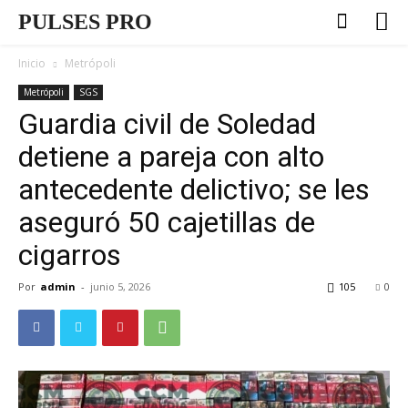
PULSES PRO
Inicio
Metrópoli
Metrópoli
SGS
Guardia civil de Soledad
detiene a pareja con alto
antecedente delictivo; se les
aseguró 50 cajetillas de
cigarros
Por
admin
-
junio 5, 2026
105
0