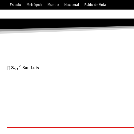
Estado
Metrópoli
Mundo
Nacional
Estilo de Vida
8.5
C
San Luis