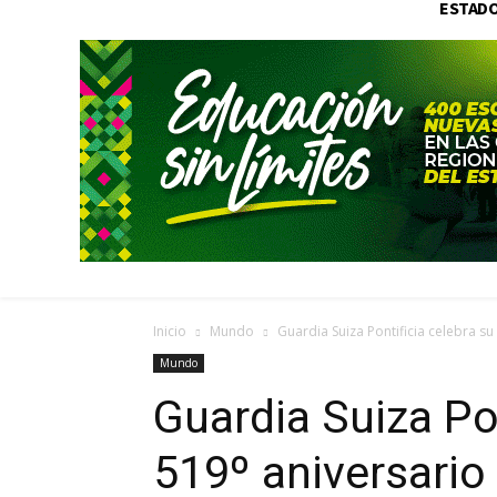
ESTAD
Inicio
Mundo
Guardia Suiza Pontificia celebra su
Mundo
Guardia Suiza Pon
519º aniversario