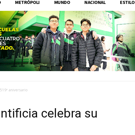
O
METRÓPOLI
MUNDO
NACIONAL
ESTILO
 519º aniversario
tificia celebra su