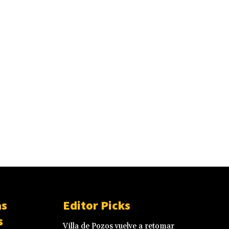
as
Editor Picks
s
Villa de Pozos vuelve a retomar