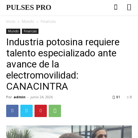
PULSES PRO
Inicio
Mundo
Finanzas
Mundo
Finanzas
Industria potosina requiere
talento especializado ante
avance de la
electromovilidad:
CANACINTRA
Por
admin
-
junio 24, 2026
81
0