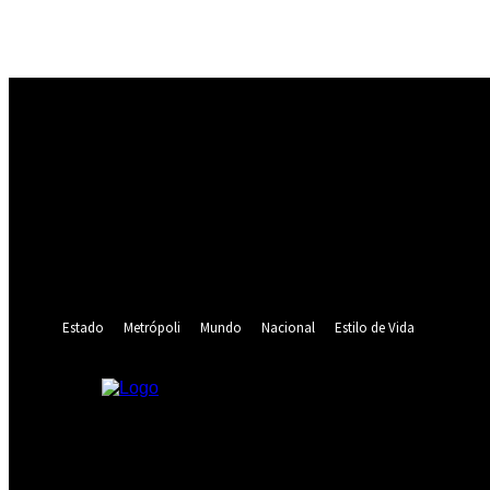
Registrarse
¡Bienvenido! Ingresa en tu cuenta
tu nombre de usuario
tu contraseña
¿Olvidaste tu contraseña? consigue ayuda
Recuperación de contraseña
Recupera tu contraseña
tu correo electrónico
Se te ha enviado una contraseña por correo electrónico.
Estado
Metrópoli
Mundo
Nacional
Estilo de Vida