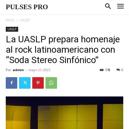
PULSES PRO
Inicio
UASLP
UASLP
La UASLP prepara homenaje
al rock latinoamericano con
“Soda Stereo Sinfónico”
Por
admin
-
mayo 27, 2025
178
0