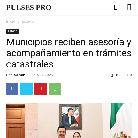
PULSES PRO
Inicio
Estado
Estado
Municipios reciben asesoría y
acompañamiento en trámites
catastrales
Por
admin
-
junio 26, 2025
186
0