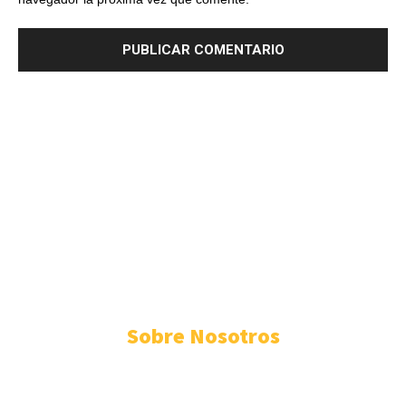
RIO DE LUZ
© SLP, LLC. All rights reserved. Rio de Luz® is a registered U.S.
trademark of tagDiv, LLC.
Sobre Nosotros
ESTADO
METRÓPOLI