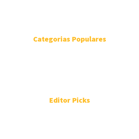
MUNDO
NACIONAL
ESTILO DE VIDA
Categorias Populares
METRÓPOLI
3274
SGS
1694
ESTADO
1200
DESTACADA
890
SLP
820
POZOS
815
Editor Picks
Jóvenes de Villa de Pozos avanzan con paso firme en los
juegos nacionales populares
agosto 5, 2026