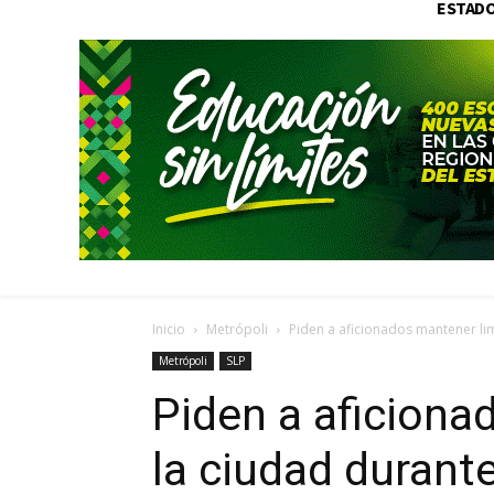
ESTAD
Inicio
Metrópoli
Piden a aficionados mantener lim
Metrópoli
SLP
Piden a aficiona
la ciudad durante