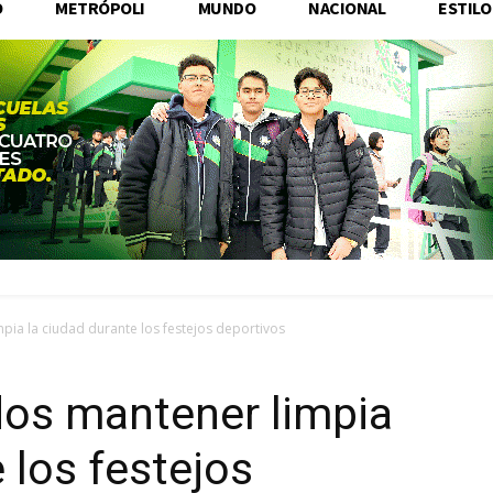
O
METRÓPOLI
MUNDO
NACIONAL
ESTILO
pia la ciudad durante los festejos deportivos
dos mantener limpia
 los festejos