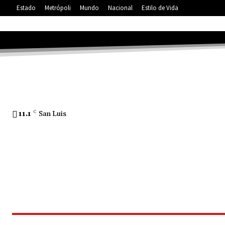
Estado
Metrópoli
Mundo
Nacional
Estilo de Vida
11.1
C
San Luis