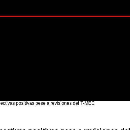
ADO
METRÓPOLI
MUNDO
NACIONAL
ESTI
pectivas positivas pese a revisiones del T-MEC