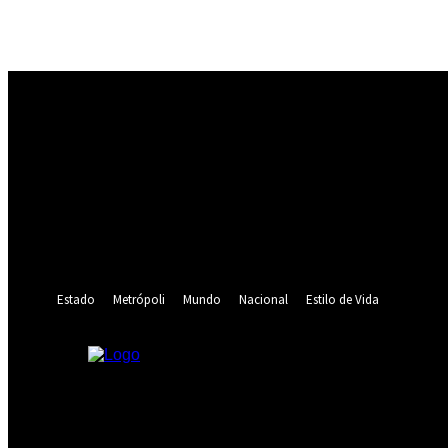
Registrarse
¡Bienvenido! Ingresa en tu cuenta
tu nombre de usuario
tu contraseña
¿Olvidaste tu contraseña? consigue ayuda
Recuperación de contraseña
Recupera tu contraseña
tu correo electrónico
Se te ha enviado una contraseña por correo electrónico.
Estado
Metrópoli
Mundo
Nacional
Estilo de Vida