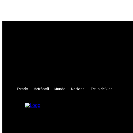
Registrarse
¡Bienvenido! Ingresa en tu cuenta
tu nombre de usuario
tu contraseña
¿Olvidaste tu contraseña? consigue ayuda
Recuperación de contraseña
Recupera tu contraseña
tu correo electrónico
Se te ha enviado una contraseña por correo electrónico.
Estado
Metrópoli
Mundo
Nacional
Estilo de Vida