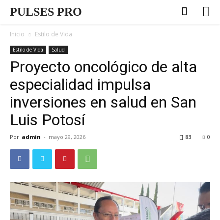
PULSES PRO
Inicio
Estilo de Vida
Estilo de Vida
Salud
Proyecto oncológico de alta
especialidad impulsa
inversiones en salud en San
Luis Potosí
Por
admin
-
mayo 29, 2026
83
0