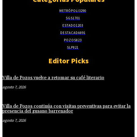
METRÓPOLI
3290
SGS
1701
ESTADO
1203
DESTACADA
891
POZOS
823
SLP
821
Editor Picks
Villa de Pozos vuelve a retomar su café literario
agosto 7, 2026
Villa de Pozos continúa con visitas preventivas para evitar la
presencia del gusano barrenador
agosto 7, 2026