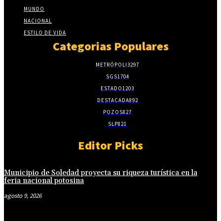
MUNDO
NACIONAL
ESTILO DE VIDA
Categorias Populares
METRÓPOLI
3297
SGS
1704
ESTADO
1203
DESTACADA
892
POZOS
827
SLP
821
Editor Picks
Municipio de Soledad proyecta su riqueza turística en la
feria nacional potosina
agosto 9, 2026