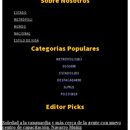
Sobre Nosotros
ESTADO
METRÓPOLI
MUNDO
NACIONAL
ESTILO DE VIDA
Categorias Populares
METRÓPOLI
3283
SGS
1698
ESTADO
1203
DESTACADA
890
SLP
821
POZOS
819
Editor Picks
Soledad a la vanguardia y más cerca de la gente con nuevo
centro de capacitación: Navarro Muñiz