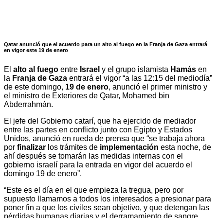
Qatar anunció que el acuerdo para un alto al fuego en la Franja de Gaza entrará
en vigor este 19 de enero
El
alto al fuego
entre
Israel
y el grupo islamista
Hamás
en
la
Franja de Gaza
entrará el vigor “a las 12:15 del mediodía”
de este domingo,
19 de enero
, anunció el primer ministro y
el ministro de Exteriores de Qatar, Mohamed bin
Abderrahmán.
El jefe del Gobierno catarí, que ha ejercido de mediador
entre las partes en conflicto junto con Egipto y Estados
Unidos, anunció en rueda de prensa que “se trabaja ahora
por
finalizar
los trámites de
implementación
esta noche, de
ahí después se tomarán las medidas internas con el
gobierno israelí para la entrada en vigor del acuerdo el
domingo 19 de enero”.
“Este es el día en el que empieza la tregua, pero por
supuesto llamamos a todos los interesados a presionar para
poner fin a que los civiles sean objetivo, y que detengan las
pérdidas humanas diarias y el derramamiento de sangre