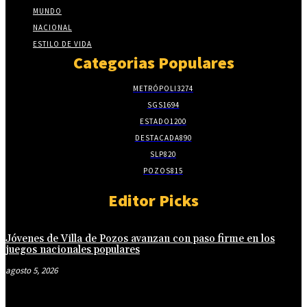
MUNDO
NACIONAL
ESTILO DE VIDA
Categorias Populares
METRÓPOLI
3274
SGS
1694
ESTADO
1200
DESTACADA
890
SLP
820
POZOS
815
Editor Picks
Jóvenes de Villa de Pozos avanzan con paso firme en los
juegos nacionales populares
agosto 5, 2026