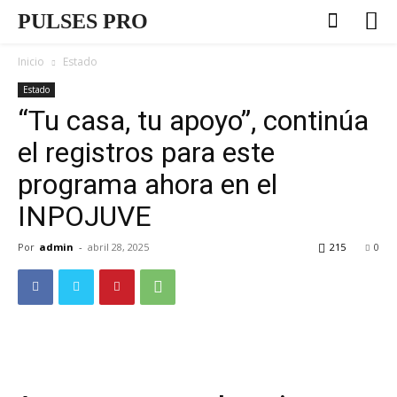
PULSES PRO
Inicio
Estado
Estado
“Tu casa, tu apoyo”, continúa
el registros para este
programa ahora en el
INPOJUVE
Por
admin
-
abril 28, 2025
215
0