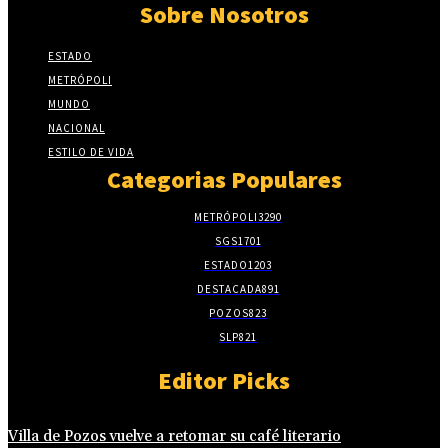
Sobre Nosotros
ESTADO
METRÓPOLI
MUNDO
NACIONAL
ESTILO DE VIDA
Categorias Populares
METRÓPOLI
3290
SGS
1701
ESTADO
1203
DESTACADA
891
POZOS
823
SLP
821
Editor Picks
Villa de Pozos vuelve a retomar su café literario