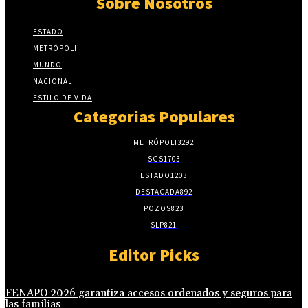
Sobre Nosotros
ESTADO
METRÓPOLI
MUNDO
NACIONAL
ESTILO DE VIDA
Categorias Populares
METRÓPOLI
3292
SGS
1703
ESTADO
1203
DESTACADA
892
POZOS
823
SLP
821
Editor Picks
FENAPO 2026 garantiza accesos ordenados y seguros para
las familias