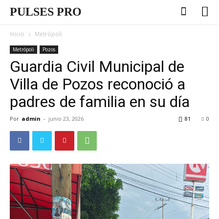
PULSES PRO
Inicio
Metrópoli
Metrópoli
Pozos
Guardia Civil Municipal de
Villa de Pozos reconoció a
padres de familia en su día
Por
admin
-
junio 23, 2026
81
0