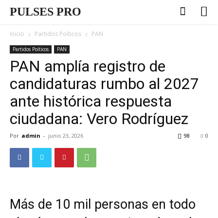
PULSES PRO
Inicio
Partidos Poíticos
PAN
Partidos Poíticos
PAN
PAN amplía registro de
candidaturas rumbo al 2027
ante histórica respuesta
ciudadana: Vero Rodríguez
Por
admin
-
junio 23, 2026
98
0
Más de 10 mil personas en todo