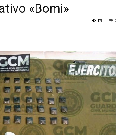
ativo «Bomi»
179
0