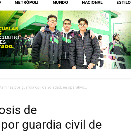
O
METRÓPOLI
MUNDO
NACIONAL
ESTILO
aminas por guardia civil de Soledad, en operativo...
osis de
or guardia civil de