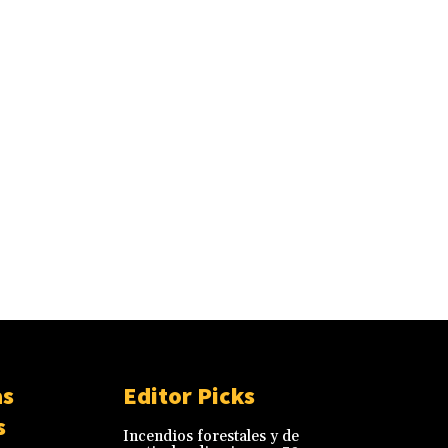
as
Editor Picks
s
Incendios forestales y de