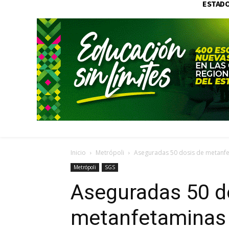
ESTAD
Inicio
Metrópoli
Aseguradas 50 dosis de metanfet
Metrópoli
SGS
Aseguradas 50 d
metanfetaminas p