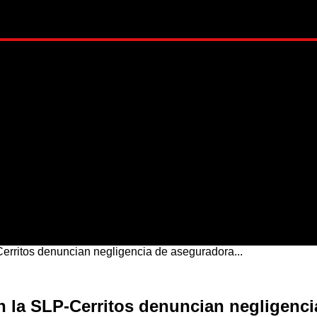
ADO
METRÓPOLI
MUNDO
NACIONAL
ESTI
Cerritos denuncian negligencia de aseguradora...
en la SLP-Cerritos denuncian negligenc