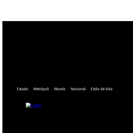
Registrarse
¡Bienvenido! Ingresa en tu cuenta
tu nombre de usuario
tu contraseña
¿Olvidaste tu contraseña? consigue ayuda
Recuperación de contraseña
Recupera tu contraseña
tu correo electrónico
Se te ha enviado una contraseña por correo electrónico.
Estado
Metrópoli
Mundo
Nacional
Estilo de Vida