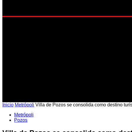
EST
Inicio
Metrópoli
Villa de Pozos se consolida como destino turís
Metrópoli
Pozos