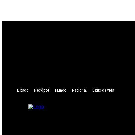
Registrarse
¡Bienvenido! Ingresa en tu cuenta
tu nombre de usuario
tu contraseña
¿Olvidaste tu contraseña? consigue ayuda
Recuperación de contraseña
Recupera tu contraseña
tu correo electrónico
Se te ha enviado una contraseña por correo electrónico.
Estado
Metrópoli
Mundo
Nacional
Estilo de Vida