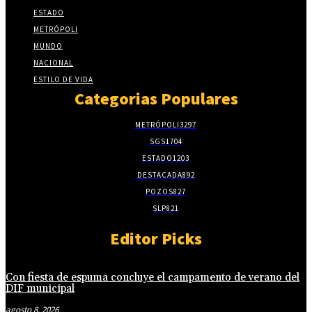
ESTADO
METRÓPOLI
MUNDO
NACIONAL
ESTILO DE VIDA
Categorias Populares
METRÓPOLI
3297
SGS
1704
ESTADO
1203
DESTACADA
892
POZOS
827
SLP
821
Editor Picks
Con fiesta de espuma concluye el campamento de verano del
DIF municipal
agosto 8, 2026