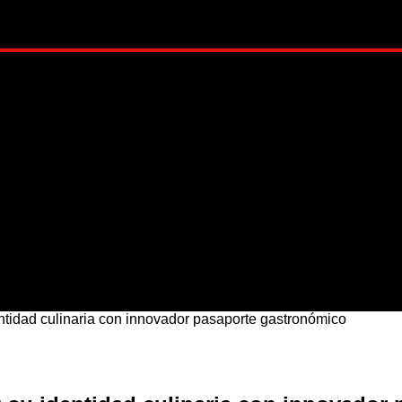
ADO
METRÓPOLI
MUNDO
NACIONAL
ESTI
tidad culinaria con innovador pasaporte gastronómico