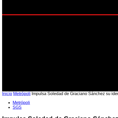
EST
Inicio
Metrópoli
Impulsa Soledad de Graciano Sánchez su iden
Metrópoli
SGS