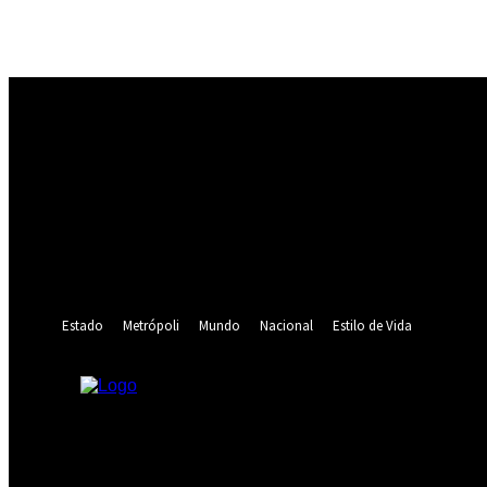
Registrarse
¡Bienvenido! Ingresa en tu cuenta
tu nombre de usuario
tu contraseña
¿Olvidaste tu contraseña? consigue ayuda
Recuperación de contraseña
Recupera tu contraseña
tu correo electrónico
Se te ha enviado una contraseña por correo electrónico.
Estado
Metrópoli
Mundo
Nacional
Estilo de Vida