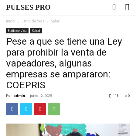
PULSES PRO
Inicio
Estilo de Vida
Salud
Estilo de Vida
Salud
Pese a que se tiene una Ley
para prohibir la venta de
vapeadores, algunas
empresas se ampararon:
COEPRIS
Por
admin
-
junio 12, 2025
116
0