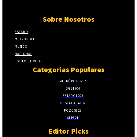
Sobre Nosotros
ESTADO
METRÓPOLI
MUNDO
NACIONAL
ESTILO DE VIDA
Categorias Populares
METRÓPOLI
3297
SGS
1704
ESTADO
1203
DESTACADA
892
POZOS
827
SLP
821
Editor Picks