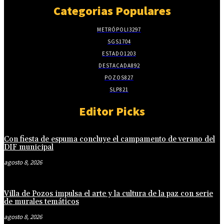
Categorias Populares
METRÓPOLI
3297
SGS
1704
ESTADO
1203
DESTACADA
892
POZOS
827
SLP
821
Editor Picks
Con fiesta de espuma concluye el campamento de verano del
DIF municipal
agosto 8, 2026
Villa de Pozos impulsa el arte y la cultura de la paz con serie
de murales temáticos
agosto 8, 2026