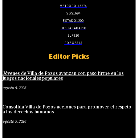
METRÓPOLI
3274
SGS
1694
ESTADO
1200
DESTACADA
890
SLP
820
POZOS
815
Editor Picks
Jóvenes de Villa de Pozos avanzan con paso firme en los
juegos nacionales populares
agosto 5, 2026
Consolida Villa de Pozos acciones para promover el respeto
a los derechos humanos
agosto 5, 2026