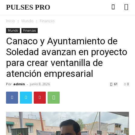
PULSES PRO
Inicio
Mundo
Finanzas
Mundo
Finanzas
Canaco y Ayuntamiento de
Soledad avanzan en proyecto
para crear ventanilla de
atención empresarial
Por
admin
-
junio 8, 2026
61
0