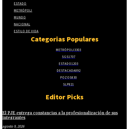
ESTADO
METRÓPOLI
MUNDO
NACIONAL
ESTILO DE VIDA
Categorias Populares
METRÓPOLI
3303
SGS
1707
ESTADO
1203
DESTACADA
892
POZOS
830
SLP
821
Editor Picks
El PJE entrega constancias a la profesionalización de sus
integrantes
agosto 9, 2026