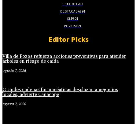
ESTADO
1203
DESTACADA
891
SLP
821
POZOS
821
Editor Picks
Villa de Pozos refuerza acciones preventivas para atender
árboles en riesgo de caída
agosto 7, 2026
Grandes cadenas farmacéuticas desplazan a negocios
locales, advierte Canacope
agosto 7, 2026