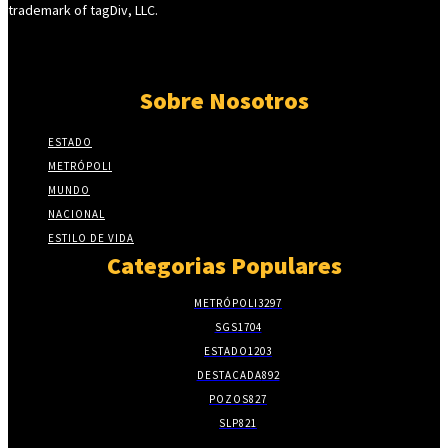
trademark of tagDiv, LLC.
Sobre Nosotros
ESTADO
METRÓPOLI
MUNDO
NACIONAL
ESTILO DE VIDA
Categorias Populares
METRÓPOLI
3297
SGS
1704
ESTADO
1203
DESTACADA
892
POZOS
827
SLP
821